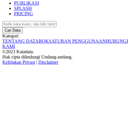
PUBLIKASI
SPLASH
PRICING
Cari Data
Kategori
TENTANG DATABOKS
ATURAN PENGGUNAAN
HUBUNGI
KAMI
©2023 Katadata.
Hak cipta dilindungi Undang-undang.
Kebijakan Privasi
|
Disclaimer