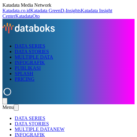
Katadata Media Network
Katadata.co.id
Katadata Green
D-Insights
Katadata Insight
Center
KatadataOto
DATA SERIES
DATA STORIES
MULTIPLE DATA
INFOGRAFIK
PUBLIKASI
SPLASH
PRICING
Menu
DATA SERIES
DATA STORIES
MULTIPLE DATA
NEW
INFOGRAFIK