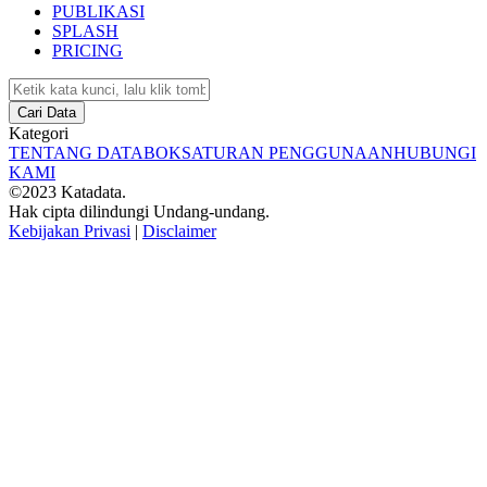
PUBLIKASI
SPLASH
PRICING
Cari Data
Kategori
TENTANG DATABOKS
ATURAN PENGGUNAAN
HUBUNGI
KAMI
©2023 Katadata.
Hak cipta dilindungi Undang-undang.
Kebijakan Privasi
|
Disclaimer