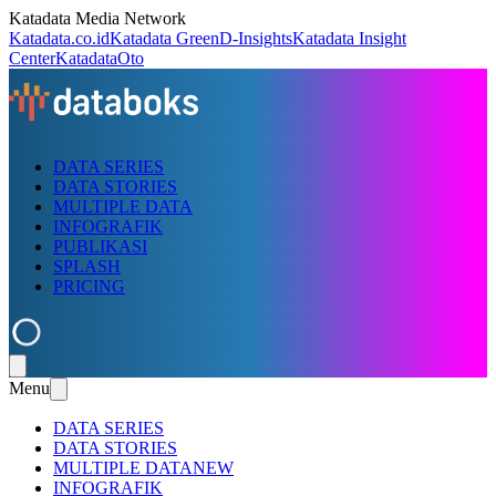
Katadata Media Network
Katadata.co.id
Katadata Green
D-Insights
Katadata Insight
Center
KatadataOto
DATA SERIES
DATA STORIES
MULTIPLE DATA
INFOGRAFIK
PUBLIKASI
SPLASH
PRICING
Menu
DATA SERIES
DATA STORIES
MULTIPLE DATA
NEW
INFOGRAFIK