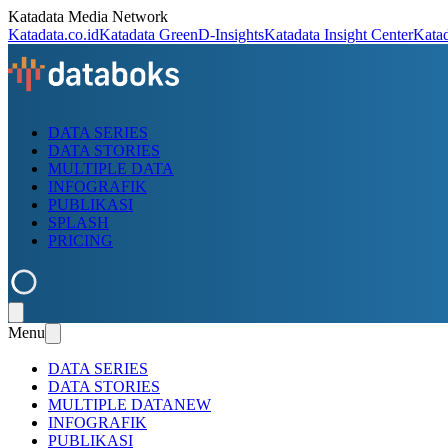
Katadata Media Network
Katadata.co.id
Katadata Green
D-Insights
Katadata Insight Center
Kata
DATA SERIES
DATA STORIES
MULTIPLE DATA
INFOGRAFIK
PUBLIKASI
SPLASH
PRICING
Menu
DATA SERIES
DATA STORIES
MULTIPLE DATA
NEW
INFOGRAFIK
PUBLIKASI