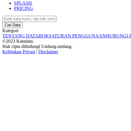
SPLASH
PRICING
Cari Data
Kategori
TENTANG DATABOKS
ATURAN PENGGUNAAN
HUBUNGI 
©2023 Katadata.
Hak cipta dilindungi Undang-undang.
Kebijakan Privasi
|
Disclaimer