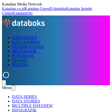
Katadata Media Network
Katadata.co.id
Katadata Green
D-Insights
Katadata Insight
Center
KatadataOto
DATA SERIES
DATA STORIES
MULTIPLE DATA
INFOGRAFIK
PUBLIKASI
SPLASH
PRICING
Menu
DATA SERIES
DATA STORIES
MULTIPLE DATA
NEW
INFOGRAFIK