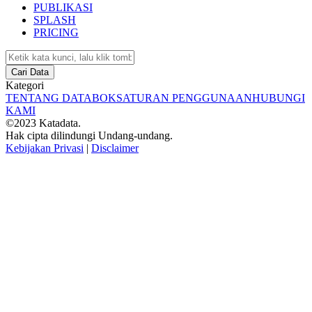
PUBLIKASI
SPLASH
PRICING
Cari Data
Kategori
TENTANG DATABOKS
ATURAN PENGGUNAAN
HUBUNGI
KAMI
©2023 Katadata.
Hak cipta dilindungi Undang-undang.
Kebijakan Privasi
|
Disclaimer