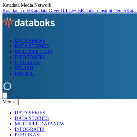
Katadata Media Network
Katadata.co.id
Katadata Green
D-Insights
Katadata Insight Center
Kata
DATA SERIES
DATA STORIES
MULTIPLE DATA
INFOGRAFIK
PUBLIKASI
SPLASH
PRICING
Menu
DATA SERIES
DATA STORIES
MULTIPLE DATA
NEW
INFOGRAFIK
PUBLIKASI