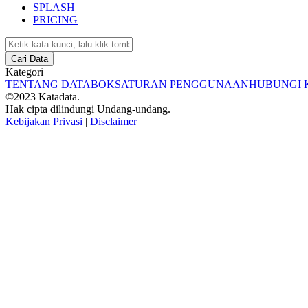
SPLASH
PRICING
Cari Data
Kategori
TENTANG DATABOKS
ATURAN PENGGUNAAN
HUBUNGI 
©2023 Katadata.
Hak cipta dilindungi Undang-undang.
Kebijakan Privasi
|
Disclaimer