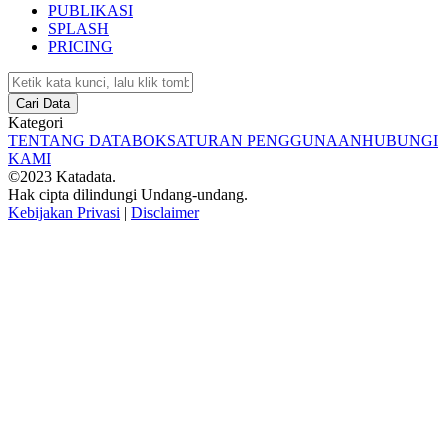
PUBLIKASI
SPLASH
PRICING
Cari Data
Kategori
TENTANG DATABOKS
ATURAN PENGGUNAAN
HUBUNGI
KAMI
©2023 Katadata.
Hak cipta dilindungi Undang-undang.
Kebijakan Privasi
|
Disclaimer