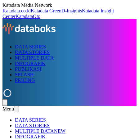
Katadata Media Network
Katadata.co.id
Katadata Green
D-Insights
Katadata Insight
Center
KatadataOto
DATA SERIES
DATA STORIES
MULTIPLE DATA
INFOGRAFIK
PUBLIKASI
SPLASH
PRICING
Menu
DATA SERIES
DATA STORIES
MULTIPLE DATA
NEW
INFOGRAFIK