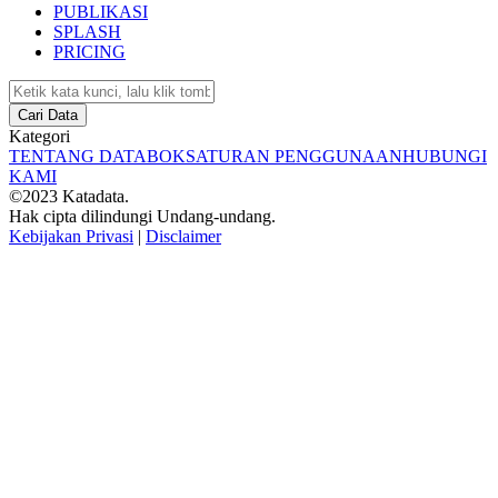
PUBLIKASI
SPLASH
PRICING
Cari Data
Kategori
TENTANG DATABOKS
ATURAN PENGGUNAAN
HUBUNGI
KAMI
©2023 Katadata.
Hak cipta dilindungi Undang-undang.
Kebijakan Privasi
|
Disclaimer