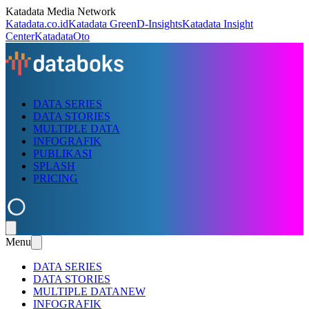
Katadata Media Network
Katadata.co.id
Katadata Green
D-Insights
Katadata Insight
Center
KatadataOto
DATA SERIES
DATA STORIES
MULTIPLE DATA
INFOGRAFIK
PUBLIKASI
SPLASH
PRICING
Menu
DATA SERIES
DATA STORIES
MULTIPLE DATA
NEW
INFOGRAFIK