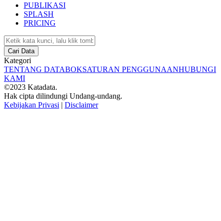
PUBLIKASI
SPLASH
PRICING
Cari Data
Kategori
TENTANG DATABOKS
ATURAN PENGGUNAAN
HUBUNGI
KAMI
©2023 Katadata.
Hak cipta dilindungi Undang-undang.
Kebijakan Privasi
|
Disclaimer