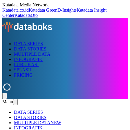
Katadata Media Network
Katadata.co.id
Katadata Green
D-Insights
Katadata Insight
Center
KatadataOto
DATA SERIES
DATA STORIES
MULTIPLE DATA
INFOGRAFIK
PUBLIKASI
SPLASH
PRICING
Menu
DATA SERIES
DATA STORIES
MULTIPLE DATA
NEW
INFOGRAFIK