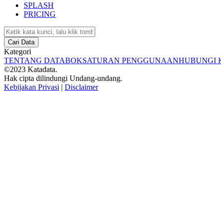
SPLASH
PRICING
Cari Data
Kategori
TENTANG DATABOKS
ATURAN PENGGUNAAN
HUBUNGI 
©2023 Katadata.
Hak cipta dilindungi Undang-undang.
Kebijakan Privasi
|
Disclaimer