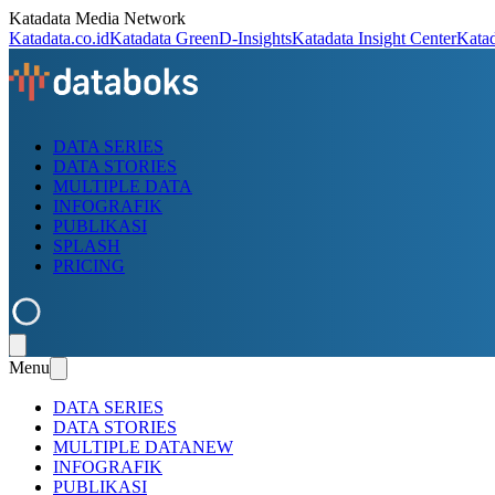
Katadata Media Network
Katadata.co.id
Katadata Green
D-Insights
Katadata Insight Center
Kata
DATA SERIES
DATA STORIES
MULTIPLE DATA
INFOGRAFIK
PUBLIKASI
SPLASH
PRICING
Menu
DATA SERIES
DATA STORIES
MULTIPLE DATA
NEW
INFOGRAFIK
PUBLIKASI