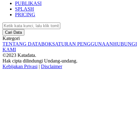
PUBLIKASI
SPLASH
PRICING
Cari Data
Kategori
TENTANG DATABOKS
ATURAN PENGGUNAAN
HUBUNGI
KAMI
©2023 Katadata.
Hak cipta dilindungi Undang-undang.
Kebijakan Privasi
|
Disclaimer