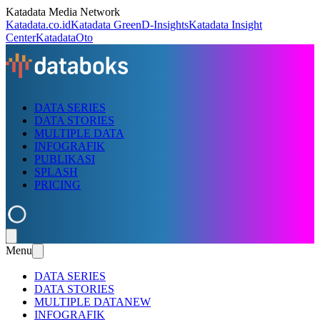
Katadata Media Network
Katadata.co.id
Katadata Green
D-Insights
Katadata Insight
Center
KatadataOto
DATA SERIES
DATA STORIES
MULTIPLE DATA
INFOGRAFIK
PUBLIKASI
SPLASH
PRICING
Menu
DATA SERIES
DATA STORIES
MULTIPLE DATA
NEW
INFOGRAFIK