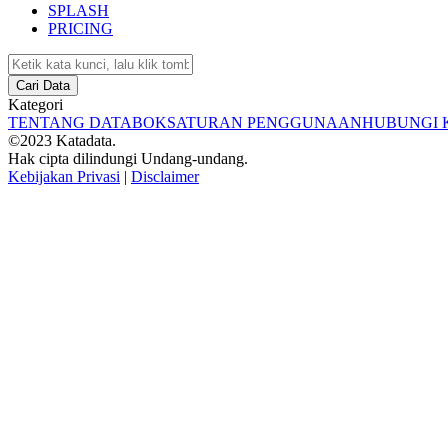
SPLASH
PRICING
Cari Data
Kategori
TENTANG DATABOKS
ATURAN PENGGUNAAN
HUBUNGI 
©2023 Katadata.
Hak cipta dilindungi Undang-undang.
Kebijakan Privasi
|
Disclaimer