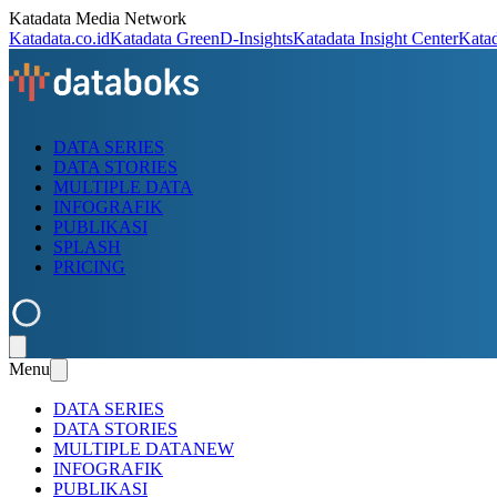
Katadata Media Network
Katadata.co.id
Katadata Green
D-Insights
Katadata Insight Center
Kata
DATA SERIES
DATA STORIES
MULTIPLE DATA
INFOGRAFIK
PUBLIKASI
SPLASH
PRICING
Menu
DATA SERIES
DATA STORIES
MULTIPLE DATA
NEW
INFOGRAFIK
PUBLIKASI