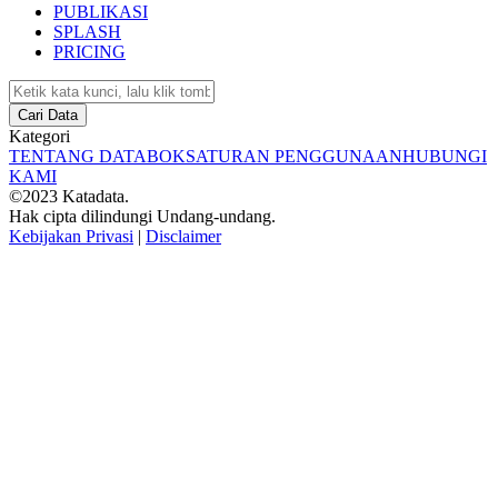
PUBLIKASI
SPLASH
PRICING
Cari Data
Kategori
TENTANG DATABOKS
ATURAN PENGGUNAAN
HUBUNGI
KAMI
©2023 Katadata.
Hak cipta dilindungi Undang-undang.
Kebijakan Privasi
|
Disclaimer