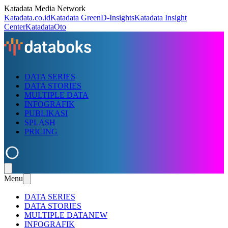
Katadata Media Network
Katadata.co.id
Katadata Green
D-Insights
Katadata Insight
Center
KatadataOto
DATA SERIES
DATA STORIES
MULTIPLE DATA
INFOGRAFIK
PUBLIKASI
SPLASH
PRICING
Menu
DATA SERIES
DATA STORIES
MULTIPLE DATA
NEW
INFOGRAFIK