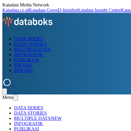
Katadata Media Network
Katadata.co.id
Katadata Green
D-Insights
Katadata Insight Center
Kata
DATA SERIES
DATA STORIES
MULTIPLE DATA
INFOGRAFIK
PUBLIKASI
SPLASH
PRICING
Menu
DATA SERIES
DATA STORIES
MULTIPLE DATA
NEW
INFOGRAFIK
PUBLIKASI