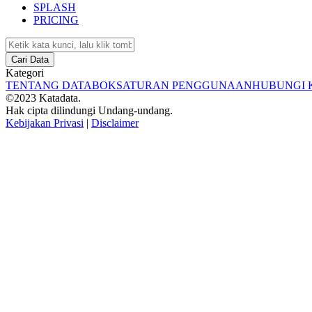
SPLASH
PRICING
Cari Data
Kategori
TENTANG DATABOKS
ATURAN PENGGUNAAN
HUBUNGI 
©2023 Katadata.
Hak cipta dilindungi Undang-undang.
Kebijakan Privasi
|
Disclaimer