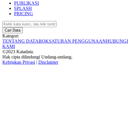
PUBLIKASI
SPLASH
PRICING
Cari Data
Kategori
TENTANG DATABOKS
ATURAN PENGGUNAAN
HUBUNGI
KAMI
©2023 Katadata.
Hak cipta dilindungi Undang-undang.
Kebijakan Privasi
|
Disclaimer