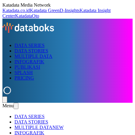
Katadata Media Network
Katadata.co.id
Katadata Green
D-Insights
Katadata Insight
Center
KatadataOto
DATA SERIES
DATA STORIES
MULTIPLE DATA
INFOGRAFIK
PUBLIKASI
SPLASH
PRICING
Menu
DATA SERIES
DATA STORIES
MULTIPLE DATA
NEW
INFOGRAFIK