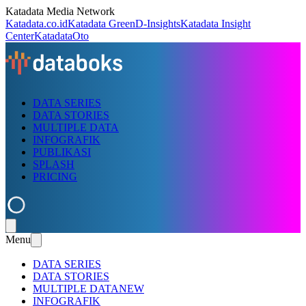
Katadata Media Network
Katadata.co.id
Katadata Green
D-Insights
Katadata Insight
Center
KatadataOto
DATA SERIES
DATA STORIES
MULTIPLE DATA
INFOGRAFIK
PUBLIKASI
SPLASH
PRICING
Menu
DATA SERIES
DATA STORIES
MULTIPLE DATA
NEW
INFOGRAFIK