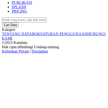
PUBLIKASI
SPLASH
PRICING
Cari Data
Kategori
TENTANG DATABOKS
ATURAN PENGGUNAAN
HUBUNGI
KAMI
©2023 Katadata.
Hak cipta dilindungi Undang-undang.
Kebijakan Privasi
|
Disclaimer