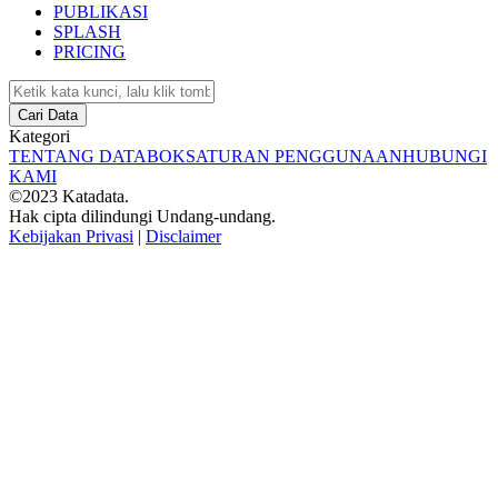
PUBLIKASI
SPLASH
PRICING
Cari Data
Kategori
TENTANG DATABOKS
ATURAN PENGGUNAAN
HUBUNGI
KAMI
©2023 Katadata.
Hak cipta dilindungi Undang-undang.
Kebijakan Privasi
|
Disclaimer