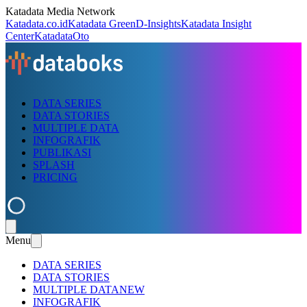
Katadata Media Network
Katadata.co.id
Katadata Green
D-Insights
Katadata Insight
Center
KatadataOto
DATA SERIES
DATA STORIES
MULTIPLE DATA
INFOGRAFIK
PUBLIKASI
SPLASH
PRICING
Menu
DATA SERIES
DATA STORIES
MULTIPLE DATA
NEW
INFOGRAFIK