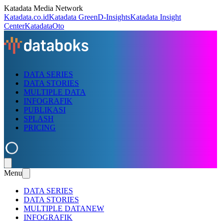
Katadata Media Network
Katadata.co.id
Katadata Green
D-Insights
Katadata Insight
Center
KatadataOto
DATA SERIES
DATA STORIES
MULTIPLE DATA
INFOGRAFIK
PUBLIKASI
SPLASH
PRICING
Menu
DATA SERIES
DATA STORIES
MULTIPLE DATA
NEW
INFOGRAFIK