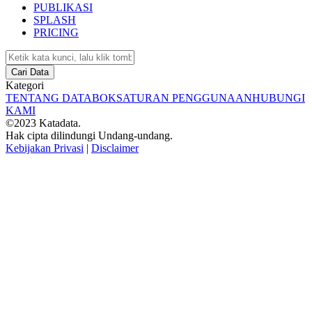
PUBLIKASI
SPLASH
PRICING
Cari Data
Kategori
TENTANG DATABOKS
ATURAN PENGGUNAAN
HUBUNGI
KAMI
©2023 Katadata.
Hak cipta dilindungi Undang-undang.
Kebijakan Privasi
|
Disclaimer