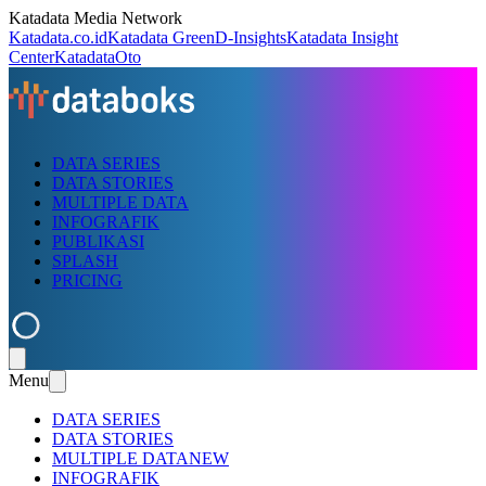
Katadata Media Network
Katadata.co.id
Katadata Green
D-Insights
Katadata Insight
Center
KatadataOto
DATA SERIES
DATA STORIES
MULTIPLE DATA
INFOGRAFIK
PUBLIKASI
SPLASH
PRICING
Menu
DATA SERIES
DATA STORIES
MULTIPLE DATA
NEW
INFOGRAFIK