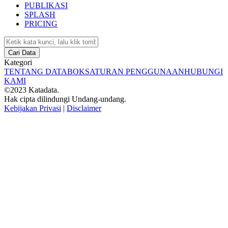
PUBLIKASI
SPLASH
PRICING
Cari Data
Kategori
TENTANG DATABOKS
ATURAN PENGGUNAAN
HUBUNGI
KAMI
©2023 Katadata.
Hak cipta dilindungi Undang-undang.
Kebijakan Privasi
|
Disclaimer