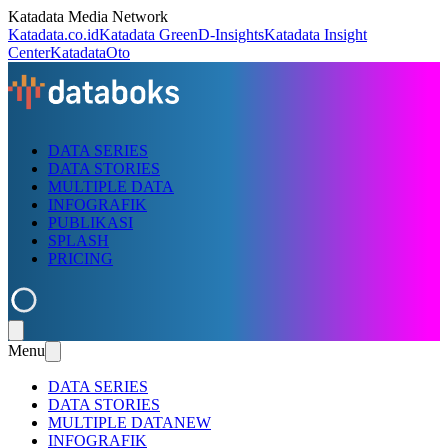
Katadata Media Network
Katadata.co.id
Katadata Green
D-Insights
Katadata Insight
Center
KatadataOto
DATA SERIES
DATA STORIES
MULTIPLE DATA
INFOGRAFIK
PUBLIKASI
SPLASH
PRICING
Menu
DATA SERIES
DATA STORIES
MULTIPLE DATA
NEW
INFOGRAFIK