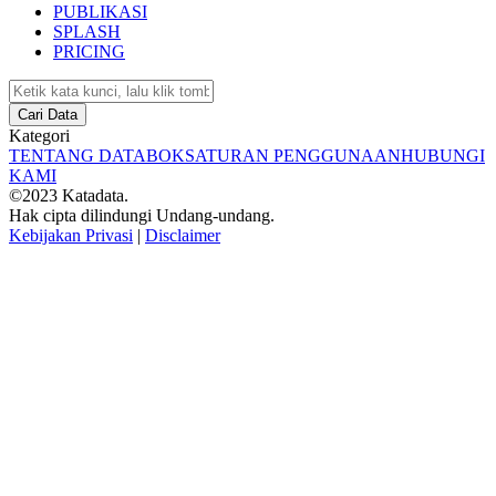
PUBLIKASI
SPLASH
PRICING
Cari Data
Kategori
TENTANG DATABOKS
ATURAN PENGGUNAAN
HUBUNGI
KAMI
©2023 Katadata.
Hak cipta dilindungi Undang-undang.
Kebijakan Privasi
|
Disclaimer