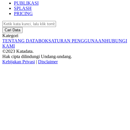
PUBLIKASI
SPLASH
PRICING
Cari Data
Kategori
TENTANG DATABOKS
ATURAN PENGGUNAAN
HUBUNGI
KAMI
©2023 Katadata.
Hak cipta dilindungi Undang-undang.
Kebijakan Privasi
|
Disclaimer