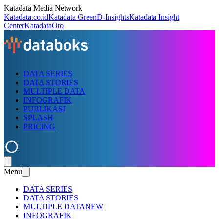
Katadata Media Network
Katadata.co.id
Katadata Green
D-Insights
Katadata Insight
Center
KatadataOto
DATA SERIES
DATA STORIES
MULTIPLE DATA
INFOGRAFIK
PUBLIKASI
SPLASH
PRICING
Menu
DATA SERIES
DATA STORIES
MULTIPLE DATA
NEW
INFOGRAFIK