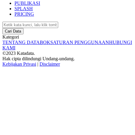
PUBLIKASI
SPLASH
PRICING
Cari Data
Kategori
TENTANG DATABOKS
ATURAN PENGGUNAAN
HUBUNGI
KAMI
©2023 Katadata.
Hak cipta dilindungi Undang-undang.
Kebijakan Privasi
|
Disclaimer