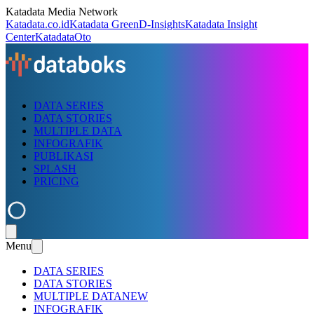
Katadata Media Network
Katadata.co.id
Katadata Green
D-Insights
Katadata Insight
Center
KatadataOto
DATA SERIES
DATA STORIES
MULTIPLE DATA
INFOGRAFIK
PUBLIKASI
SPLASH
PRICING
Menu
DATA SERIES
DATA STORIES
MULTIPLE DATA
NEW
INFOGRAFIK