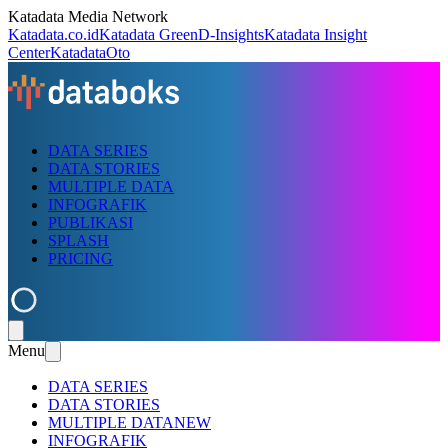
Katadata Media Network
Katadata.co.id
Katadata Green
D-Insights
Katadata Insight
Center
KatadataOto
DATA SERIES
DATA STORIES
MULTIPLE DATA
INFOGRAFIK
PUBLIKASI
SPLASH
PRICING
Menu
DATA SERIES
DATA STORIES
MULTIPLE DATA
NEW
INFOGRAFIK