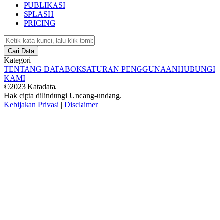
PUBLIKASI
SPLASH
PRICING
Cari Data
Kategori
TENTANG DATABOKS
ATURAN PENGGUNAAN
HUBUNGI
KAMI
©2023 Katadata.
Hak cipta dilindungi Undang-undang.
Kebijakan Privasi
|
Disclaimer