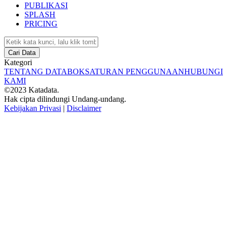
PUBLIKASI
SPLASH
PRICING
Cari Data
Kategori
TENTANG DATABOKS
ATURAN PENGGUNAAN
HUBUNGI
KAMI
©2023 Katadata.
Hak cipta dilindungi Undang-undang.
Kebijakan Privasi
|
Disclaimer