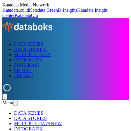
Katadata Media Network
Katadata.co.id
Katadata Green
D-Insights
Katadata Insight
Center
KatadataOto
DATA SERIES
DATA STORIES
MULTIPLE DATA
INFOGRAFIK
PUBLIKASI
SPLASH
PRICING
Menu
DATA SERIES
DATA STORIES
MULTIPLE DATA
NEW
INFOGRAFIK