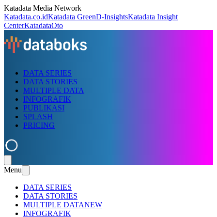
Katadata Media Network
Katadata.co.id
Katadata Green
D-Insights
Katadata Insight
Center
KatadataOto
DATA SERIES
DATA STORIES
MULTIPLE DATA
INFOGRAFIK
PUBLIKASI
SPLASH
PRICING
Menu
DATA SERIES
DATA STORIES
MULTIPLE DATA
NEW
INFOGRAFIK