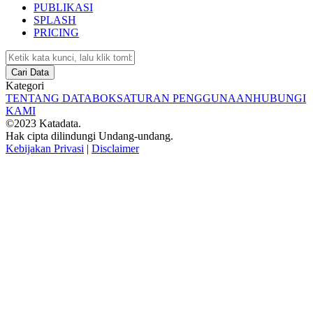
PUBLIKASI
SPLASH
PRICING
Cari Data
Kategori
TENTANG DATABOKS
ATURAN PENGGUNAAN
HUBUNGI
KAMI
©2023 Katadata.
Hak cipta dilindungi Undang-undang.
Kebijakan Privasi
|
Disclaimer