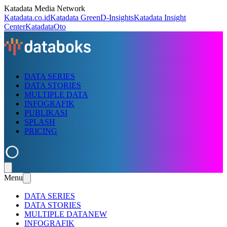
Katadata Media Network
Katadata.co.id
Katadata Green
D-Insights
Katadata Insight
Center
KatadataOto
DATA SERIES
DATA STORIES
MULTIPLE DATA
INFOGRAFIK
PUBLIKASI
SPLASH
PRICING
Menu
DATA SERIES
DATA STORIES
MULTIPLE DATA
NEW
INFOGRAFIK