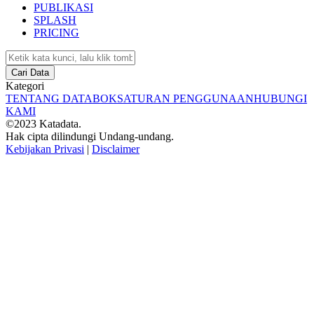
PUBLIKASI
SPLASH
PRICING
Cari Data
Kategori
TENTANG DATABOKS
ATURAN PENGGUNAAN
HUBUNGI
KAMI
©2023 Katadata.
Hak cipta dilindungi Undang-undang.
Kebijakan Privasi
|
Disclaimer