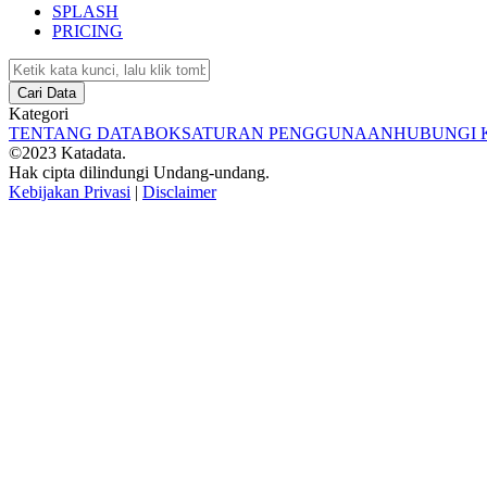
SPLASH
PRICING
Cari Data
Kategori
TENTANG DATABOKS
ATURAN PENGGUNAAN
HUBUNGI 
©2023 Katadata.
Hak cipta dilindungi Undang-undang.
Kebijakan Privasi
|
Disclaimer