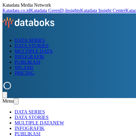
Katadata Media Network
Katadata.co.id
Katadata Green
D-Insights
Katadata Insight Center
Kata
DATA SERIES
DATA STORIES
MULTIPLE DATA
INFOGRAFIK
PUBLIKASI
SPLASH
PRICING
Menu
DATA SERIES
DATA STORIES
MULTIPLE DATA
NEW
INFOGRAFIK
PUBLIKASI