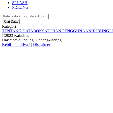
SPLASH
PRICING
Cari Data
Kategori
TENTANG DATABOKS
ATURAN PENGGUNAAN
HUBUNGI 
©2023 Katadata.
Hak cipta dilindungi Undang-undang.
Kebijakan Privasi
|
Disclaimer