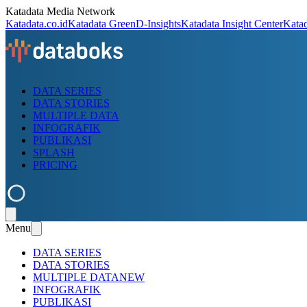
Katadata Media Network
Katadata.co.id
Katadata Green
D-Insights
Katadata Insight Center
Kata
DATA SERIES
DATA STORIES
MULTIPLE DATA
INFOGRAFIK
PUBLIKASI
SPLASH
PRICING
Menu
DATA SERIES
DATA STORIES
MULTIPLE DATA
NEW
INFOGRAFIK
PUBLIKASI