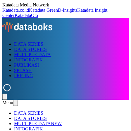
Katadata Media Network
Katadata.co.id
Katadata Green
D-Insights
Katadata Insight
Center
KatadataOto
DATA SERIES
DATA STORIES
MULTIPLE DATA
INFOGRAFIK
PUBLIKASI
SPLASH
PRICING
Menu
DATA SERIES
DATA STORIES
MULTIPLE DATA
NEW
INFOGRAFIK