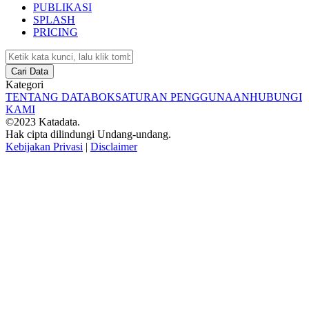
PUBLIKASI
SPLASH
PRICING
Cari Data
Kategori
TENTANG DATABOKS
ATURAN PENGGUNAAN
HUBUNGI
KAMI
©2023 Katadata.
Hak cipta dilindungi Undang-undang.
Kebijakan Privasi
|
Disclaimer