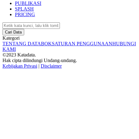
PUBLIKASI
SPLASH
PRICING
Cari Data
Kategori
TENTANG DATABOKS
ATURAN PENGGUNAAN
HUBUNGI
KAMI
©2023 Katadata.
Hak cipta dilindungi Undang-undang.
Kebijakan Privasi
|
Disclaimer