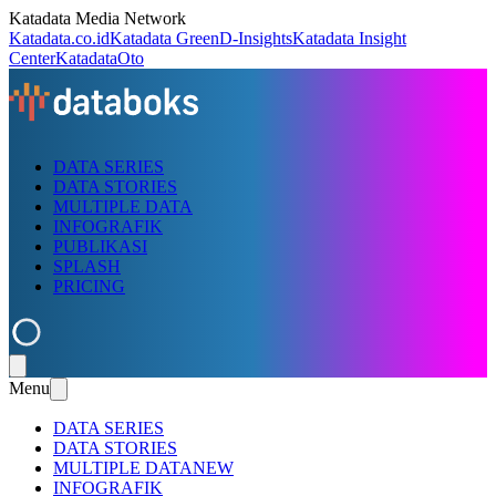
Katadata Media Network
Katadata.co.id
Katadata Green
D-Insights
Katadata Insight
Center
KatadataOto
DATA SERIES
DATA STORIES
MULTIPLE DATA
INFOGRAFIK
PUBLIKASI
SPLASH
PRICING
Menu
DATA SERIES
DATA STORIES
MULTIPLE DATA
NEW
INFOGRAFIK