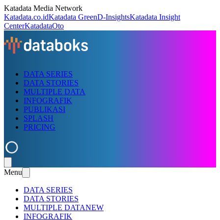
Katadata Media Network
Katadata.co.id
Katadata Green
D-Insights
Katadata Insight
Center
KatadataOto
DATA SERIES
DATA STORIES
MULTIPLE DATA
INFOGRAFIK
PUBLIKASI
SPLASH
PRICING
Menu
DATA SERIES
DATA STORIES
MULTIPLE DATA
NEW
INFOGRAFIK