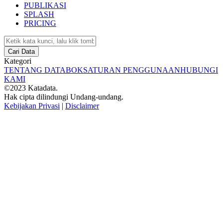
PUBLIKASI
SPLASH
PRICING
Cari Data
Kategori
TENTANG DATABOKS
ATURAN PENGGUNAAN
HUBUNGI
KAMI
©2023 Katadata.
Hak cipta dilindungi Undang-undang.
Kebijakan Privasi
|
Disclaimer