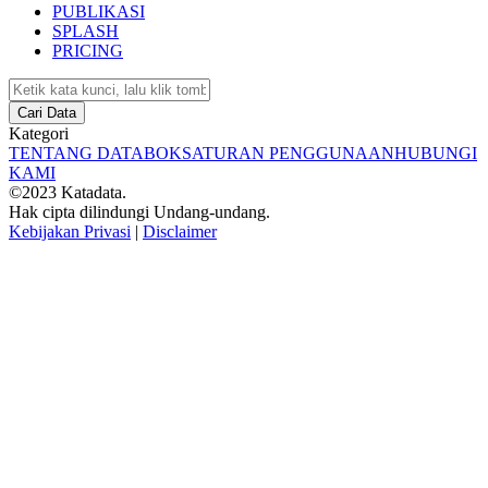
PUBLIKASI
SPLASH
PRICING
Cari Data
Kategori
TENTANG DATABOKS
ATURAN PENGGUNAAN
HUBUNGI
KAMI
©2023 Katadata.
Hak cipta dilindungi Undang-undang.
Kebijakan Privasi
|
Disclaimer