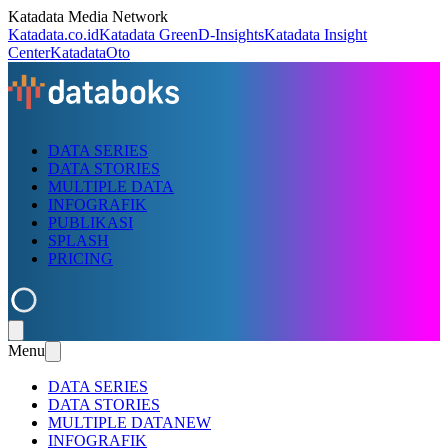
Katadata Media Network
Katadata.co.id
Katadata Green
D-Insights
Katadata Insight
Center
KatadataOto
DATA SERIES
DATA STORIES
MULTIPLE DATA
INFOGRAFIK
PUBLIKASI
SPLASH
PRICING
Menu
DATA SERIES
DATA STORIES
MULTIPLE DATA
NEW
INFOGRAFIK