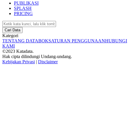
PUBLIKASI
SPLASH
PRICING
Cari Data
Kategori
TENTANG DATABOKS
ATURAN PENGGUNAAN
HUBUNGI
KAMI
©2023 Katadata.
Hak cipta dilindungi Undang-undang.
Kebijakan Privasi
|
Disclaimer