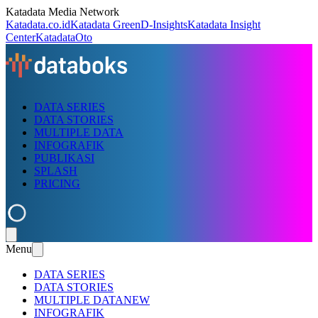
Katadata Media Network
Katadata.co.id
Katadata Green
D-Insights
Katadata Insight
Center
KatadataOto
DATA SERIES
DATA STORIES
MULTIPLE DATA
INFOGRAFIK
PUBLIKASI
SPLASH
PRICING
Menu
DATA SERIES
DATA STORIES
MULTIPLE DATA
NEW
INFOGRAFIK