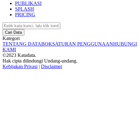
PUBLIKASI
SPLASH
PRICING
Cari Data
Kategori
TENTANG DATABOKS
ATURAN PENGGUNAAN
HUBUNGI
KAMI
©2023 Katadata.
Hak cipta dilindungi Undang-undang.
Kebijakan Privasi
|
Disclaimer