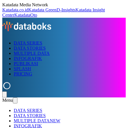
Katadata Media Network
Katadata.co.id
Katadata Green
D-Insights
Katadata Insight
Center
KatadataOto
DATA SERIES
DATA STORIES
MULTIPLE DATA
INFOGRAFIK
PUBLIKASI
SPLASH
PRICING
Menu
DATA SERIES
DATA STORIES
MULTIPLE DATA
NEW
INFOGRAFIK