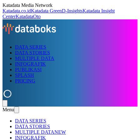
Katadata Media Network
Katadata.co.id
Katadata Green
D-Insights
Katadata Insight
Center
KatadataOto
DATA SERIES
DATA STORIES
MULTIPLE DATA
INFOGRAFIK
PUBLIKASI
SPLASH
PRICING
Menu
DATA SERIES
DATA STORIES
MULTIPLE DATA
NEW
INFOGRAFIK