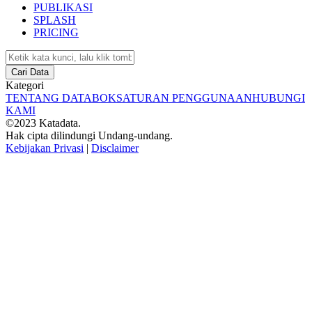
PUBLIKASI
SPLASH
PRICING
Cari Data
Kategori
TENTANG DATABOKS
ATURAN PENGGUNAAN
HUBUNGI
KAMI
©2023 Katadata.
Hak cipta dilindungi Undang-undang.
Kebijakan Privasi
|
Disclaimer