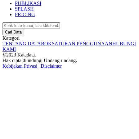
PUBLIKASI
SPLASH
PRICING
Cari Data
Kategori
TENTANG DATABOKS
ATURAN PENGGUNAAN
HUBUNGI
KAMI
©2023 Katadata.
Hak cipta dilindungi Undang-undang.
Kebijakan Privasi
|
Disclaimer