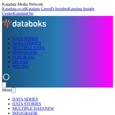
Katadata Media Network
Katadata.co.id
Katadata Green
D-Insights
Katadata Insight
Center
KatadataOto
DATA SERIES
DATA STORIES
MULTIPLE DATA
INFOGRAFIK
PUBLIKASI
SPLASH
PRICING
Menu
DATA SERIES
DATA STORIES
MULTIPLE DATA
NEW
INFOGRAFIK