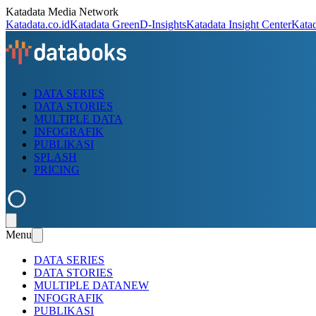
Katadata Media Network
Katadata.co.id
Katadata Green
D-Insights
Katadata Insight Center
Kata
DATA SERIES
DATA STORIES
MULTIPLE DATA
INFOGRAFIK
PUBLIKASI
SPLASH
PRICING
Menu
DATA SERIES
DATA STORIES
MULTIPLE DATA
NEW
INFOGRAFIK
PUBLIKASI