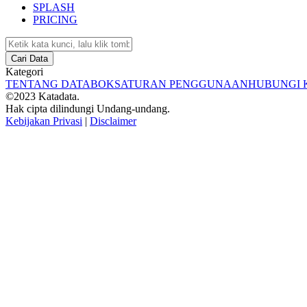
SPLASH
PRICING
Cari Data
Kategori
TENTANG DATABOKS
ATURAN PENGGUNAAN
HUBUNGI 
©2023 Katadata.
Hak cipta dilindungi Undang-undang.
Kebijakan Privasi
|
Disclaimer