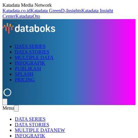
Katadata Media Network
Katadata.co.id
Katadata Green
D-Insights
Katadata Insight
Center
KatadataOto
DATA SERIES
DATA STORIES
MULTIPLE DATA
INFOGRAFIK
PUBLIKASI
SPLASH
PRICING
Menu
DATA SERIES
DATA STORIES
MULTIPLE DATA
NEW
INFOGRAFIK