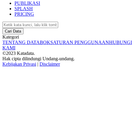
PUBLIKASI
SPLASH
PRICING
Cari Data
Kategori
TENTANG DATABOKS
ATURAN PENGGUNAAN
HUBUNGI
KAMI
©2023 Katadata.
Hak cipta dilindungi Undang-undang.
Kebijakan Privasi
|
Disclaimer