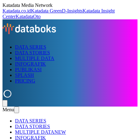
Katadata Media Network
Katadata.co.id
Katadata Green
D-Insights
Katadata Insight
Center
KatadataOto
DATA SERIES
DATA STORIES
MULTIPLE DATA
INFOGRAFIK
PUBLIKASI
SPLASH
PRICING
Menu
DATA SERIES
DATA STORIES
MULTIPLE DATA
NEW
INFOGRAFIK