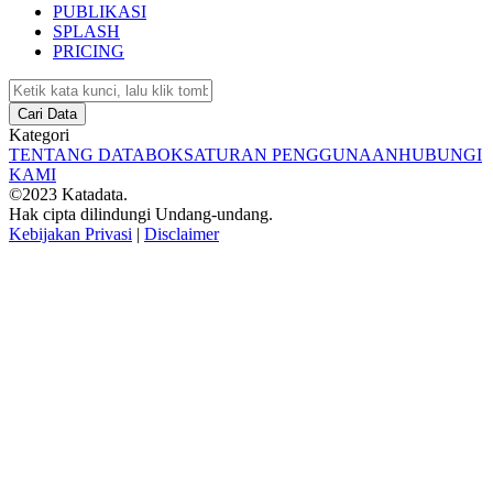
PUBLIKASI
SPLASH
PRICING
Cari Data
Kategori
TENTANG DATABOKS
ATURAN PENGGUNAAN
HUBUNGI
KAMI
©2023 Katadata.
Hak cipta dilindungi Undang-undang.
Kebijakan Privasi
|
Disclaimer