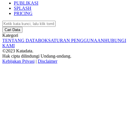
PUBLIKASI
SPLASH
PRICING
Cari Data
Kategori
TENTANG DATABOKS
ATURAN PENGGUNAAN
HUBUNGI
KAMI
©2023 Katadata.
Hak cipta dilindungi Undang-undang.
Kebijakan Privasi
|
Disclaimer