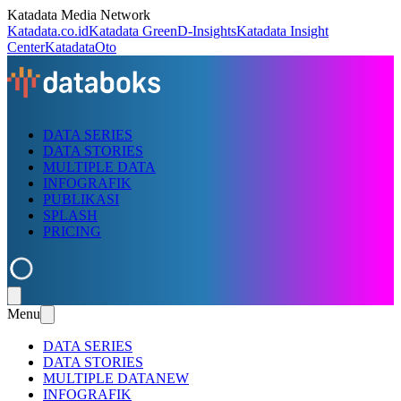
Katadata Media Network
Katadata.co.id
Katadata Green
D-Insights
Katadata Insight
Center
KatadataOto
DATA SERIES
DATA STORIES
MULTIPLE DATA
INFOGRAFIK
PUBLIKASI
SPLASH
PRICING
Menu
DATA SERIES
DATA STORIES
MULTIPLE DATA
NEW
INFOGRAFIK