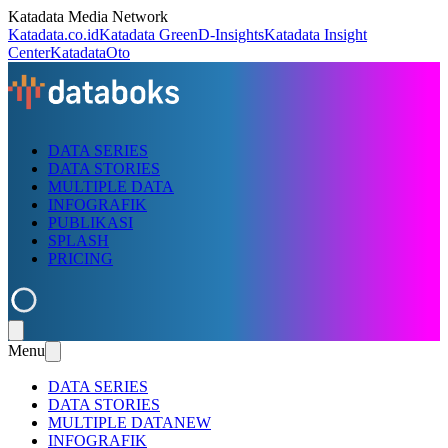
Katadata Media Network
Katadata.co.id
Katadata Green
D-Insights
Katadata Insight
Center
KatadataOto
DATA SERIES
DATA STORIES
MULTIPLE DATA
INFOGRAFIK
PUBLIKASI
SPLASH
PRICING
Menu
DATA SERIES
DATA STORIES
MULTIPLE DATA
NEW
INFOGRAFIK