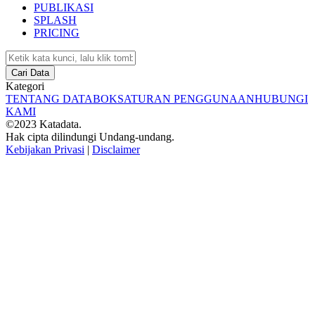
PUBLIKASI
SPLASH
PRICING
Cari Data
Kategori
TENTANG DATABOKS
ATURAN PENGGUNAAN
HUBUNGI
KAMI
©2023 Katadata.
Hak cipta dilindungi Undang-undang.
Kebijakan Privasi
|
Disclaimer